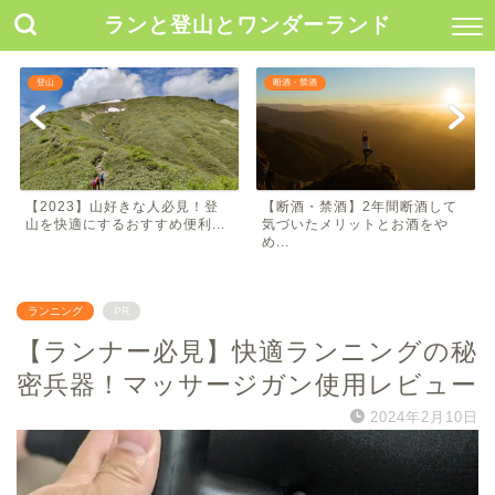
ランと登山とワンダーランド
登山
断酒・禁酒
【2023】山好きな人必見！登
【断酒・禁酒】2年間断酒して
山を快適にするおすすめ便利...
気づいたメリットとお酒をや
め...
ランニング
PR
【ランナー必見】快適ランニングの秘
密兵器！マッサージガン使用レビュー
2024年2月10日