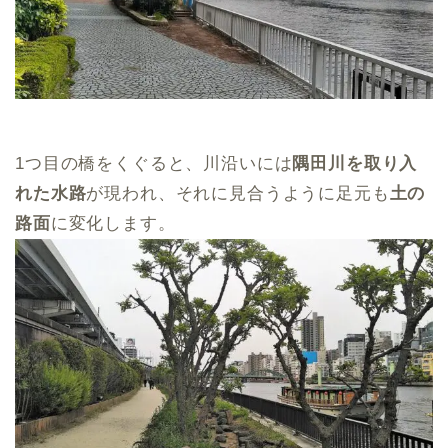
1つ目の橋をくぐると、川沿いには
隅田川を取り入
れた水路
が現われ、それに見合うように足元も
土の
路面
に変化します。