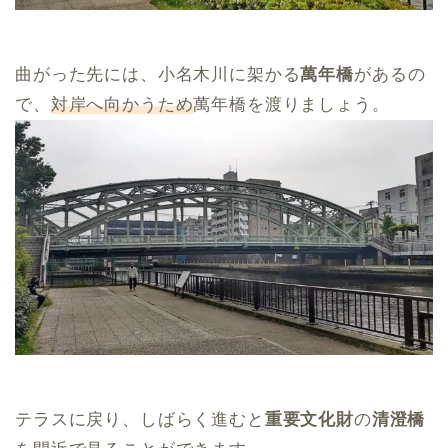
曲がった先には、小名木川に架かる
萬年橋
があるの
で、
対岸へ向かうため
萬年橋を渡りましょう。
テラスに戻り、しばらく進むと
重要文化財
の
清澄橋