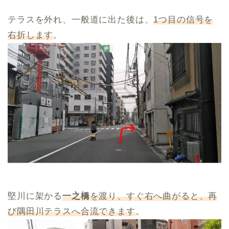
テラスを外れ、一般道に出た後は、
1つ目の信号を
右折します
。
堅川に架かる
一之橋
を渡り、すぐ右へ曲がると、再
び隅田川テラスへ合流できます
。