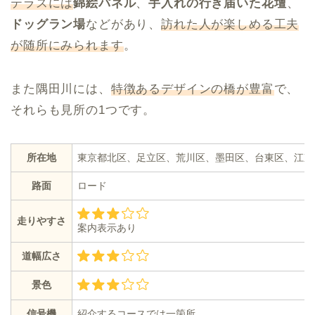
テラスには
錦絵パネル
、
手入れの行き届いた
花壇
、
ドッグラン場
などがあり、
訪れた人が楽しめる工夫
が随所にみられます
。
また隅田川には、
特徴あるデザインの橋が豊富
で、
それらも見所の1つです。
所在地
東京都北区、足立区、荒川区、墨田区、台東区、江東
路面
ロード
走りやすさ
案内表示あり
道幅広さ
景色
信号機
紹介するコースでは一箇所