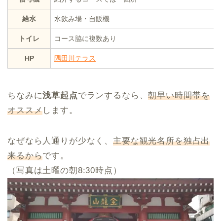
給水
水飲み場・自販機
トイレ
コース脇に複数あり
HP
隅田川テラス
ちなみに
浅草起点
でランするなら、
朝早い時間帯を
オススメ
します。
なぜなら人通りが少なく、
主要な観光名所を独占出
来るから
です。
（写真は土曜の朝8:30時点）