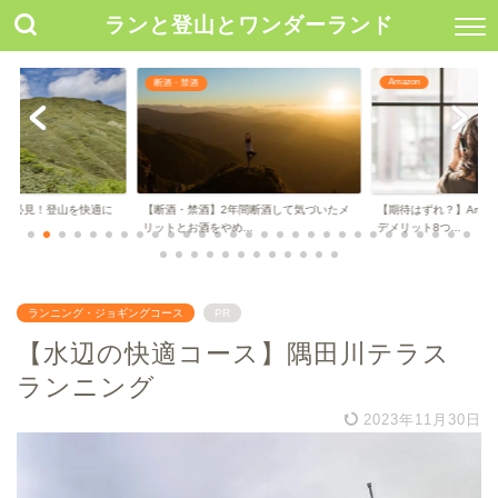
ランと登山とワンダーランド
Amazon
ランニングサポート情報
年間断酒して気づいたメ
【期待はずれ？】Amazonオーディブルの
ランニングが楽しくな
..
デメリット8つ...
を見つけよう【用途...
ランニング・ジョギングコース
PR
【水辺の快適コース】隅田川テラス
ランニング
2023年11月30日