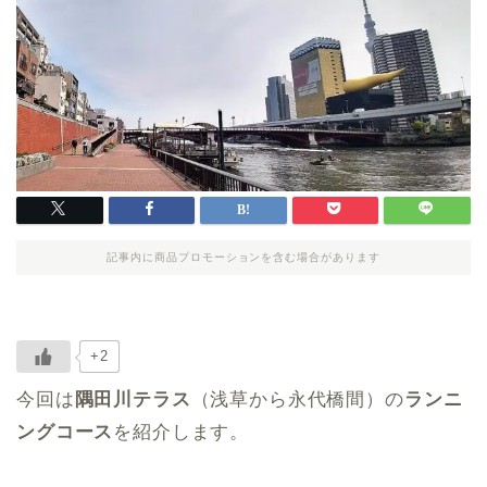
記事内に商品プロモーションを含む場合があります
+2
今回は
隅田川テラス
（浅草から永代橋間）の
ランニ
ングコース
を紹介します。