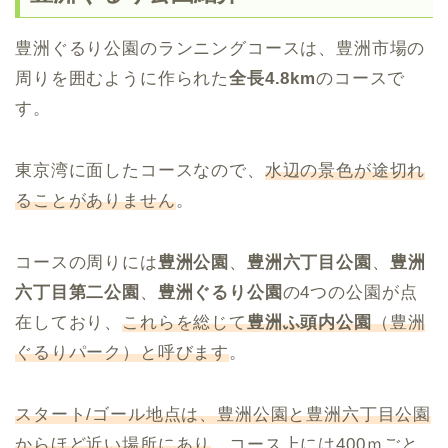
豊洲ぐるり公園のランニングコースは、豊洲市場の
周りを囲むように作られた
全長4.8km
のコースで
す。
東京湾に面したコースなので、
水辺の景色が途切れ
ることがありません
。
コースの周りには
豊洲公園
、
豊洲六丁目公園
、
豊洲
六丁目第二公園
、
豊洲ぐるり公園
の4つの公園が点
在しており、
これらを総じて
豊洲ふ頭内公園
（豊洲
ぐるりパーク）と呼びます
。
スタート/ゴール地点は、豊洲公園と豊洲六丁目公園
からほど近い場所にあり
、コース上には400ｍごと