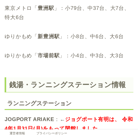
東京メトロ「
豊洲駅
」：小79台、中37台、大7台、
特大6台
ゆりかもめ「
新豊洲駅
」：小8台、中6台、大6台
ゆりかもめ「
市場前駅
」：小4台、中3台、大3台
銭湯・ランニングステーション情報
ランニングステーション
JOGPORT ARIAKE
：←
ジョグポート有明は、 令和
4年1月31日(月)をもって閉館しました
運営者情報
プライバシーポリシー
【特徴】東京マラソン財団がプロデュースする、ラ