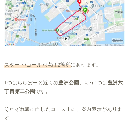
スタート/ゴール地点は2箇所
にあります。
1つはららぽーと近くの
豊洲公園
、もう1つは
豊洲六
丁目第二公園
です。
それぞれ海に面したコース上に、案内表示がありま
す。