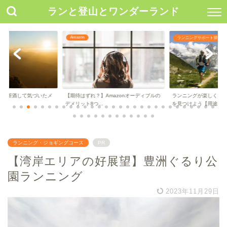
ランと登山とワンダーランド
Amazon
ランニングサポート情報
年間断酒して気づいたメ
【期待はずれ？】Amazonオーディブルの
ランニングが楽しくな
..
デメリット8つ...
を見つけよう【用途...
ランニング・ジョギングコース
PR
【湾岸エリアの好展望】豊洲ぐるり公
園ランニング
2023年11月29日