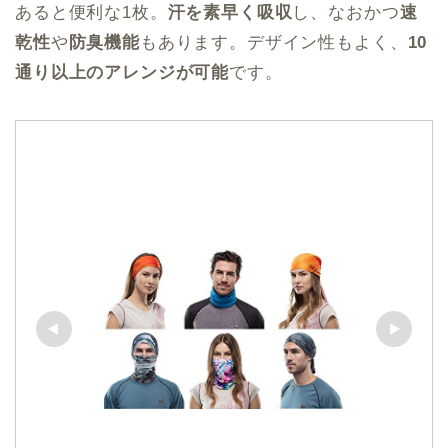
あると便利な1枚。
汗を素早く吸収
し、なおかつ
速
乾性
や
防臭機能
もあります。デザイン性もよく、
10
通り以上のアレンジが可能
です。